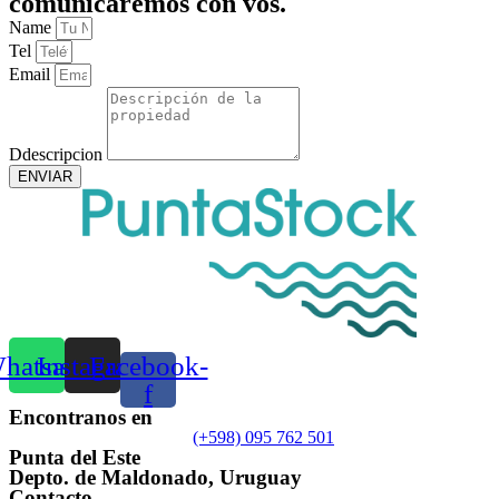
comunicaremos con vos.
Name
Tel
Email
Ddescripcion
ENVIAR
hatsapp
Instagram
Facebook-
f
Encontranos en
(+598) 095 762 501
Punta del Este
Depto. de Maldonado, Uruguay
Contacto